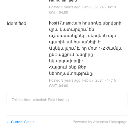
Posted
3
years ago.
Feb
08
,
2024
-
06:13
GMT+04:00
Identified
host17.name.am հոսթինգ սերվերի 
վրա կատարվում են 
աշխատանքներ, սերվերն այս 
պահին անհասանելի է։ 
Ակնկալվում է, որ մոտ 1-2 ժամվա 
ընթացքում խնդիրը 
կկարգավորվի։ 
Հայցում ենք Ձեր 
ներողամտությունը։
Posted
3
years ago.
Feb
07
,
2024
-
14:15
GMT+04:00
This incident affected: Paid Hosting.
Current Status
Powered by Atlassian Statuspage
←