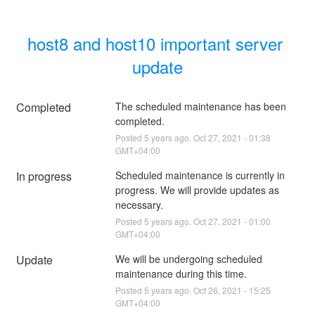
host8 and host10 important server 
update
Completed
The scheduled maintenance has been 
completed.
Posted
5
years ago.
Oct
27
,
2021
-
01:38
GMT+04:00
In progress
Scheduled maintenance is currently in 
progress. We will provide updates as 
necessary.
Posted
5
years ago.
Oct
27
,
2021
-
01:00
GMT+04:00
Update
We will be undergoing scheduled 
maintenance during this time.
Posted
5
years ago.
Oct
26
,
2021
-
15:25
GMT+04:00