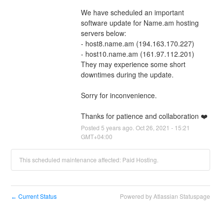
We have scheduled an important 
software update for Name.am hosting 
servers below:
- host8.name.am (194.163.170.227)
- host10.name.am (161.97.112.201)
They may experience some short 
downtimes during the update.
Sorry for inconvenience.
Thanks for patience and collaboration ❤️
Posted
5
years ago.
Oct
26
,
2021
-
15:21
GMT+04:00
This scheduled maintenance affected: Paid Hosting.
Current Status
Powered by Atlassian Statuspage
←